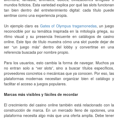
mundos ficticios. Esta variedad explica por qué las slots funcionan
tan bien dentro del entretenimiento digital: cada título puede
sentirse como una experiencia propia.
Un ejemplo claro es
Gates of Olympus tragamonedas
, un juego
reconocible por su temática inspirada en la mitología griega, su
ritmo visual y su presencia frecuente en catálogos de casino
online. Este tipo de título muestra cómo una slot puede dejar de
ser “un juego más” dentro del lobby y convertirse en una
referencia buscada por nombre propio.
Para los usuarios, esto cambia la forma de navegar. Muchos ya
no entran solo a “ver slots”, sino a buscar títulos específicos,
proveedores concretos o mecánicas que ya conocen. Por eso, las
plataformas modernas necesitan organizar bien el catálogo y
facilitar el acceso a juegos populares.
Marcas más visibles y fáciles de recordar
El crecimiento del casino online también está relacionado con la
construcción de marca. En un mercado lleno de opciones, una
plataforma necesita algo más que una oferta amplia. Debe tener