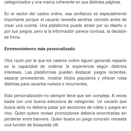
categorizados y una marca coherente en sus distintas páginas.
En el sector del casino online, esa confianza es especialmente
importante porque el usuario necesita sentirse cómodo antes de
crear una cuenta. Una plataforma puede atraer por su diseño o
por sus juegos, pero si la información parece confusa, la decisión
se frena.
Entretenimiento más personalizado
Otra razón por la que los casinos online siguen ganando espacio
es la capacidad de ordenar la experiencia según distintos
intereses. Las plataformas pueden destacar juegos recientes,
separar proveedores, mostrar títulos populares y ofrecer rutas
distintas para usuarios nuevos o recurrentes.
Esta personalización no siempre tiene que ser compleja. A veces
basta con una buena estructura de categorías. Un usuario que
busca slots no debería pasar por secciones de ruleta o juegos en
vivo. Quien quiere revisar promociones debería encontrarlas sin
perderse entre banners. Quien busca un juego concreto necesita
una función de búsqueda útil.