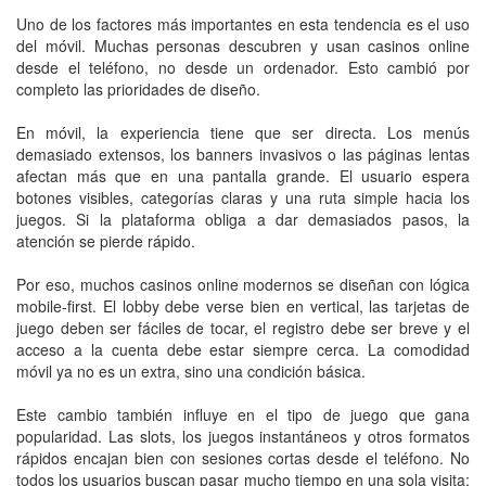
Uno de los factores más importantes en esta tendencia es el uso
del móvil. Muchas personas descubren y usan casinos online
desde el teléfono, no desde un ordenador. Esto cambió por
completo las prioridades de diseño.
En móvil, la experiencia tiene que ser directa. Los menús
demasiado extensos, los banners invasivos o las páginas lentas
afectan más que en una pantalla grande. El usuario espera
botones visibles, categorías claras y una ruta simple hacia los
juegos. Si la plataforma obliga a dar demasiados pasos, la
atención se pierde rápido.
Por eso, muchos casinos online modernos se diseñan con lógica
mobile-first. El lobby debe verse bien en vertical, las tarjetas de
juego deben ser fáciles de tocar, el registro debe ser breve y el
acceso a la cuenta debe estar siempre cerca. La comodidad
móvil ya no es un extra, sino una condición básica.
Este cambio también influye en el tipo de juego que gana
popularidad. Las slots, los juegos instantáneos y otros formatos
rápidos encajan bien con sesiones cortas desde el teléfono. No
todos los usuarios buscan pasar mucho tiempo en una sola visita;