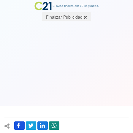
El aviso finaliza en: 18 segundos.
Finalizar Publicidad
Casinos online y entretenimiento
digital: una tendencia que gana
espacio
30 May 2026
Los casinos online se integran cada vez más al entretenimiento
digital, con experiencias móviles, marcas reconocibles y juegos
populares como Gates of Olympus.