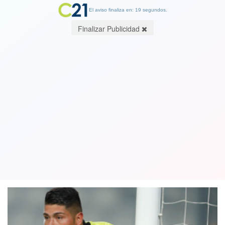
El aviso finaliza en: 19 segundos.
Finalizar Publicidad
El arquero Brayan Cortés será
operado tras la fractura nasal que
sufrió y no jugará ante O’Higgins
25 October 2022