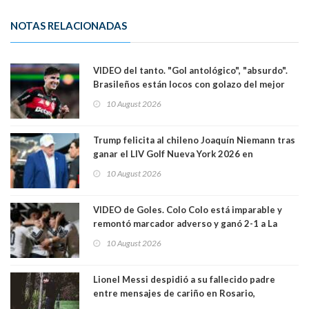
NOTAS RELACIONADAS
VIDEO del tanto. "Gol antológico", "absurdo".
Brasileños están locos con golazo del mejor
jugador chileno que está en el extranjero:
10 August 2026
Erick Pulgar
Trump felicita al chileno Joaquín Niemann tras
ganar el LIV Golf Nueva York 2026 en
Bedminster
10 August 2026
VIDEO de Goles. Colo Colo está imparable y
remontó marcador adverso y ganó 2-1 a La
Calera de visita y sin Vozinha. La U derrotó a
10 August 2026
Palestino también 2-1. VIDEOS
Lionel Messi despidió a su fallecido padre
entre mensajes de cariño en Rosario,
Argentina