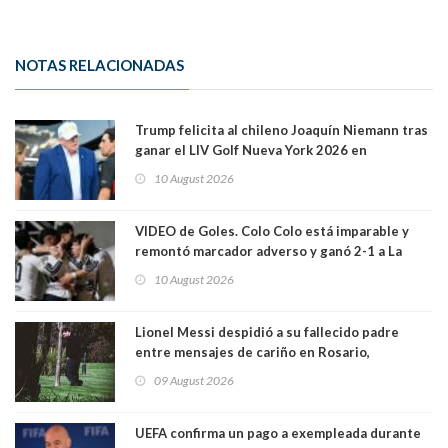
NOTAS RELACIONADAS
Trump felicita al chileno Joaquín Niemann tras
ganar el LIV Golf Nueva York 2026 en
Bedminster
10 August 2026
VIDEO de Goles. Colo Colo está imparable y
remontó marcador adverso y ganó 2-1 a La
Calera de visita y sin Vozinha. La U derrotó a
10 August 2026
Palestino también 2-1. VIDEOS
Lionel Messi despidió a su fallecido padre
entre mensajes de cariño en Rosario,
Argentina
09 August 2026
UEFA confirma un pago a exempleada durante