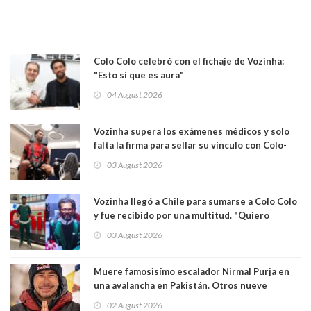
Colo Colo celebró con el fichaje de Vozinha:
"Esto sí que es aura"
04 August 2026
Vozinha supera los exámenes médicos y solo
falta la firma para sellar su vínculo con Colo-
Colo
03 August 2026
Vozinha llegó a Chile para sumarse a Colo Colo
y fue recibido por una multitud. "Quiero
agradecer el cariño y la paciencia de los
03 August 2026
hinchas"
Muere famosisímo escalador Nirmal Purja en
una avalancha en Pakistán. Otros nueve
montañistas mueren con él
02 August 2026