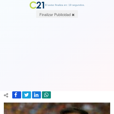
El aviso finaliza en: 19 segundos.
Finalizar Publicidad
Extécnico de Boca, Jorge Almirón
llega a acuerdo con Colo Colo para
que se transforme en su nuevo
entrenador
04 January 2024