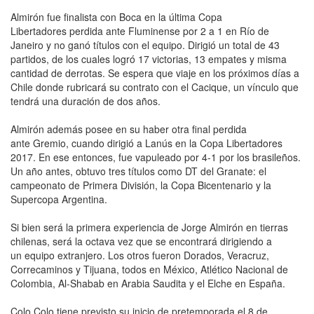
Almirón fue finalista con Boca en la última Copa
Libertadores perdida ante Fluminense por 2 a 1 en Río de
Janeiro y no ganó títulos con el equipo. Dirigió un total de 43
partidos, de los cuales logró 17 victorias, 13 empates y misma
cantidad de derrotas. Se espera que viaje en los próximos días a
Chile donde rubricará su contrato con el Cacique, un vínculo que
tendrá una duración de dos años.
Almirón además posee en su haber otra final perdida
ante Gremio, cuando dirigió a Lanús en la Copa Libertadores
2017. En ese entonces, fue vapuleado por 4-1 por los brasileños.
Un año antes, obtuvo tres títulos como DT del Granate: el
campeonato de Primera División, la Copa Bicentenario y la
Supercopa Argentina.
Si bien será la primera experiencia de Jorge Almirón en tierras
chilenas, será la octava vez que se encontrará dirigiendo a
un equipo extranjero. Los otros fueron Dorados, Veracruz,
Correcaminos y Tijuana, todos en México, Atlético Nacional de
Colombia, Al-Shabab en Arabia Saudita y el Elche en España.
Colo Colo tiene previsto su inicio de pretemporada el 8 de