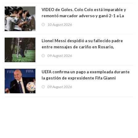
VIDEO de Goles. Colo Colo está imparable y
remontó marcador adverso y ganó 2-1 a La
Calera de visita y sin Vozinha. La U derrotó a
10 August 2026
Palestino también 2-1. VIDEOS
Lionel Messi despidió a su fallecido padre
entre mensajes de cariño en Rosario,
Argentina
09 August 2026
UEFA confirma un pago a exempleada durante
la gestión de expresidente Fifa Gianni
Infantino, en medio de desmentidos sobre
09 August 2026
relación sentimental