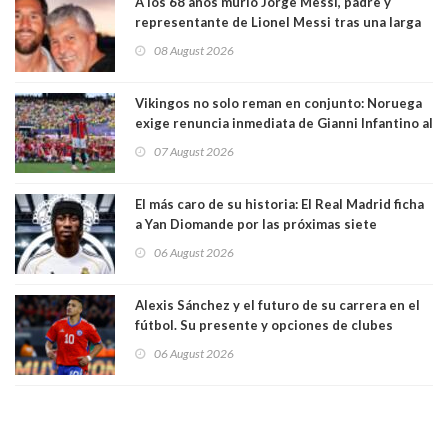
A los 68 años murió Jorge Messi, padre y
representante de Lionel Messi tras una larga
enfermedad
08 August 2026
Vikingos no solo reman en conjunto: Noruega
exige renuncia inmediata de Gianni Infantino al
mando de la FIFA
07 August 2026
El más caro de su historia: El Real Madrid ficha
a Yan Diomande por las próximas siete
temporadas. 125 millones de dólares
06 August 2026
Alexis Sánchez y el futuro de su carrera en el
fútbol. Su presente y opciones de clubes
06 August 2026