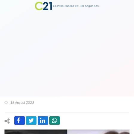
El aviso finaliza en: 19 segundos.
Finalizar Publicidad
Los problemas legales que enfrentaría
jugador de Colo Colo Jordhy
Thompson tras ser captado junto a
expareja: Tiene orden judicial de
alejamiento por violencia
16 August 2023