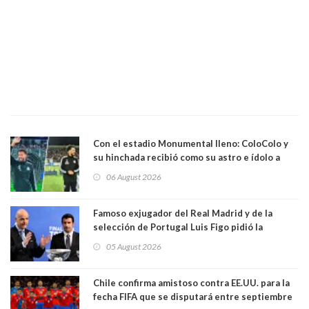
Con el estadio Monumental lleno: ColoColo y
su hinchada recibió como su astro e ídolo a
Vozinha
06 August 2026
Famoso exjugador del Real Madrid y de la
selección de Portugal Luis Figo pidió la
dimisión de presidente de la Fifa: "Es el
05 August 2026
comportamiento más bajo y cobarde que he
visto"
Chile confirma amistoso contra EE.UU. para la
fecha FIFA que se disputará entre septiembre