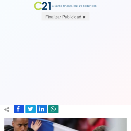
El aviso finaliza en: 16 segundos.
Finalizar Publicidad
Luego del colapso cardíaco en la
cancha: Jugador danés Eriksen será
operado y recibirá desfibrilador
automático
17 June 2021