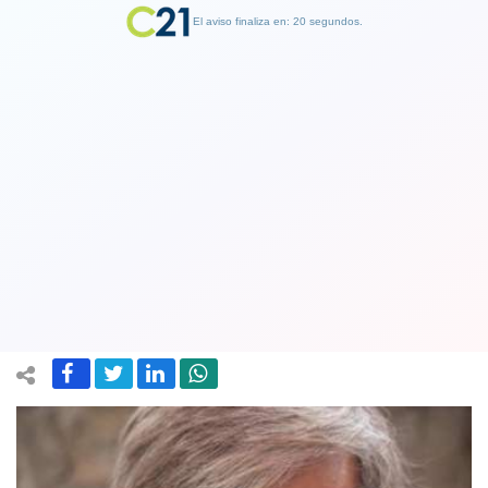
El aviso finaliza en: 19 segundos.
Finalizar Publicidad
Mayne-Nicholls y el fichaje de un
centro delantero para Colo Colo:
Hablar de posibilidades solo confunde
09 January 2020