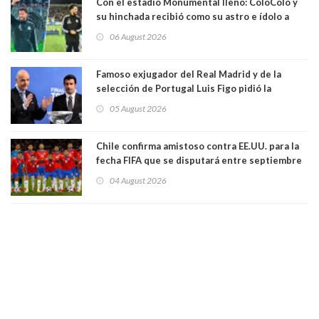
Con el estadio Monumental lleno: ColoColo y
su hinchada recibió como su astro e ídolo a
Vozinha
06 August 2026
Famoso exjugador del Real Madrid y de la
selección de Portugal Luis Figo pidió la
dimisión de presidente de la Fifa: "Es el
05 August 2026
comportamiento más bajo y cobarde que he
visto"
Chile confirma amistoso contra EE.UU. para la
fecha FIFA que se disputará entre septiembre
y octubre
04 August 2026