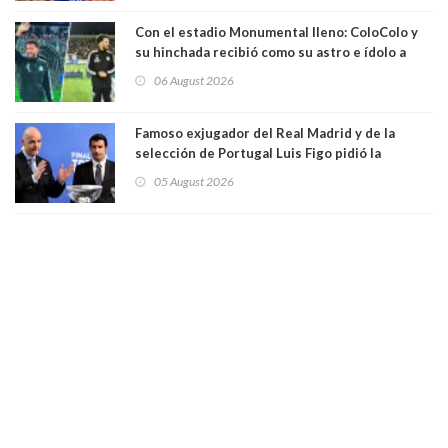
Con el estadio Monumental lleno: ColoColo y
su hinchada recibió como su astro e ídolo a
Vozinha
06 August 2026
Famoso exjugador del Real Madrid y de la
selección de Portugal Luis Figo pidió la
dimisión de presidente de la Fifa: "Es el
05 August 2026
comportamiento más bajo y cobarde que he
visto"