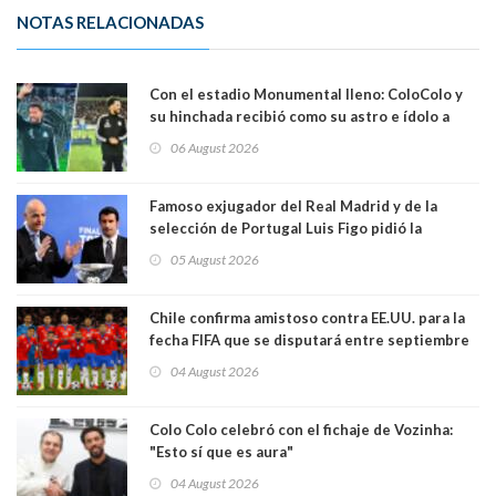
NOTAS RELACIONADAS
Con el estadio Monumental lleno: ColoColo y
su hinchada recibió como su astro e ídolo a
Vozinha
06 August 2026
Famoso exjugador del Real Madrid y de la
selección de Portugal Luis Figo pidió la
dimisión de presidente de la Fifa: "Es el
05 August 2026
comportamiento más bajo y cobarde que he
visto"
Chile confirma amistoso contra EE.UU. para la
fecha FIFA que se disputará entre septiembre
y octubre
04 August 2026
Colo Colo celebró con el fichaje de Vozinha:
"Esto sí que es aura"
04 August 2026