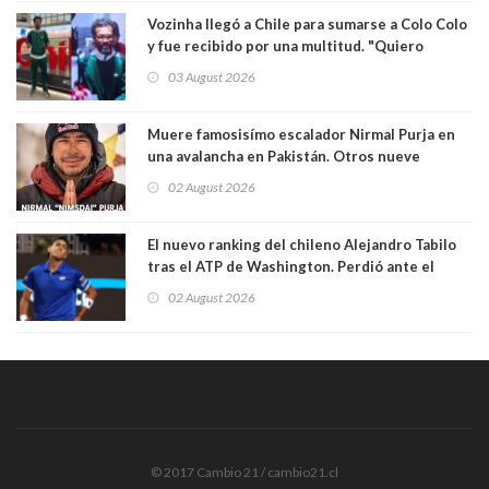
Vozinha llegó a Chile para sumarse a Colo Colo
y fue recibido por una multitud. "Quiero
agradecer el cariño y la paciencia de los
03 August 2026
hinchas"
Muere famosisímo escalador Nirmal Purja en
una avalancha en Pakistán. Otros nueve
montañistas mueren con él
02 August 2026
El nuevo ranking del chileno Alejandro Tabilo
tras el ATP de Washington. Perdió ante el
español Rafael Jódar en tres sets
02 August 2026
© 2017 Cambio 21 / cambio21.cl