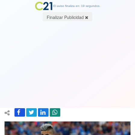
El aviso finaliza en: 18 segundos.
Finalizar Publicidad
Vea las mejores jugadas. La U ganó a
Palestino 1-0 por un gol agónico y
sigue en la punta de la tabla. Se
encamina a lograr el campeonato
16 September 2024