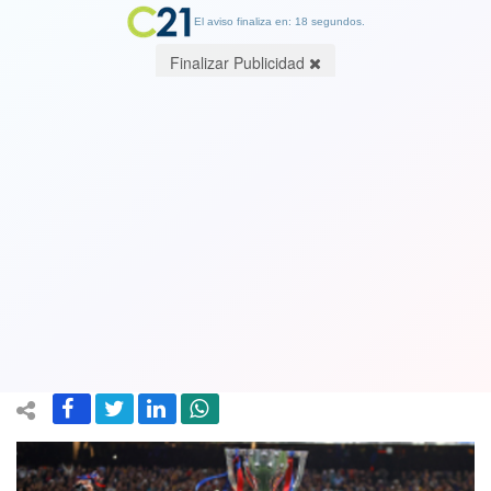
El aviso finaliza en: 17 segundos.
Finalizar Publicidad
VIDEO de goles y jugadas. Barcelona
se aprovechó de un Real Madrid
destruído y dividido: le ganó 2-0 y es
campeón
11 May 2026