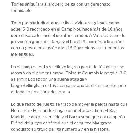
Torres aniquilara al arquero belga con un derechazo
formidable.
Todo parecía indicar que se iba a vivir otra goleada como
aquel 5-0 recordado en el Camp Nou hace más de 10 años,
pero el Barça le sacó el pie al acelerador. A Vinicius Junior lo
provocó la grada del Barça y el brasileño continuó la acción
con un gesto en alusión a las 15 Champions que tienen los
merengues.
En el complemento se diluyó la gran parte de fútbol que se
mostró en el primer tiempo. Thibaut Courtois le negó el 3-0
a Fermín López con una buena atajada y
luego Bellingham estuvo cerca de anotar el descuento, pero
estaba en posición adelantada.
Lo que restó del juego se trató de mover la pelota hasta que
Hernández Hernández haga sonar el pitazo final. El Real
Madrid se dio por vencido y el Barça supo que era campeón.
El final del juego confirmó que el conjunto blaugrana
conquistó su título de liga número 29 en la historia.