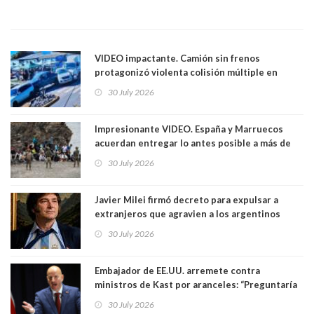
VIDEO impactante. Camión sin frenos
protagonizó violenta colisión múltiple en
Cartagena: 13 lesionados y dos heridos graves
30 July 2026
Impresionante VIDEO. España y Marruecos
acuerdan entregar lo antes posible a más de
dos mil personas que ingresaron como
30 July 2026
avalancha y de manera irregular a territorio
español
Javier Milei firmó decreto para expulsar a
extranjeros que agravien a los argentinos
luego del mundial
30 July 2026
Embajador de EE.UU. arremete contra
ministros de Kast por aranceles: “Preguntaría
si ese ministro realmente ha leído el Tratado.
30 July 2026
Yo diría que no”