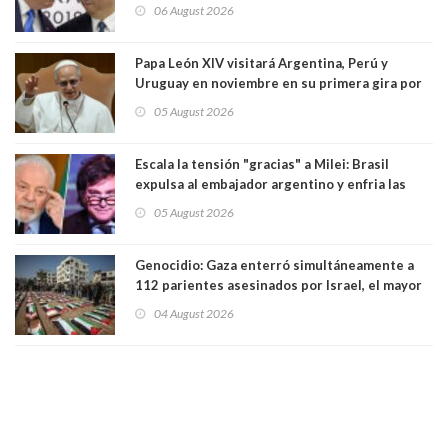
seis empresas estadounidenses
06 August 2026
Papa León XIV visitará Argentina, Perú y
Uruguay en noviembre en su primera gira por
Sudamérica
05 August 2026
Escala la tensión "gracias" a Milei: Brasil
expulsa al embajador argentino y enfria las
relaciones tras los insultos del presidente
05 August 2026
trasandino
Genocidio: Gaza enterró simultáneamente a
112 parientes asesinados por Israel, el mayor
funeral de una misma familia. Entre los
04 August 2026
muertos figuran 44 niños y nueve ancianos