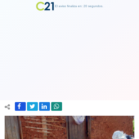
El aviso finaliza en: 19 segundos.
Finalizar Publicidad
"El ébola está de vuelta": líder de la
OMS viaja al Congo ante brote que ya
deja más de 200 muertes sospechosas
28 May 2026