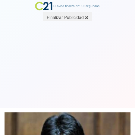
El aviso finaliza en: 19 segundos.
Finalizar Publicidad
Evo Morales llega a Argentina en
calidad de asilado político: Pedirá ser
refugiado
12 December 2019