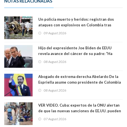
NOTAS RELACIONADAS
Un policía muerto y heridos: registran dos
ataques con explosivos en Colombia tras
llegada de De la Espriella al poder
09 August 2026
Hijo del expresidente Joe Biden de EEUU
revela avance del cáncer de su padre: “Ha
hecho metástasis en los huesos y más allá”
08 August 2026
Abogado de extrema derecha Abelardo De la
Espriella asume como presidente de Colombia
08 August 2026
VER VIDEO. Cuba: expertos de la ONU alertan
de que las nuevas sanciones de EE.UU. pueden
convertir la isla en una “Gaza silenciosa
07 August 2026