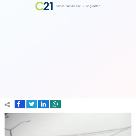
El aviso finaliza en: 19 segundos.
Finalizar Publicidad
Huracán María deja daños "severos"
en Puerto Rico y nueve muertos en las
Antillas Menores
20 September 2017