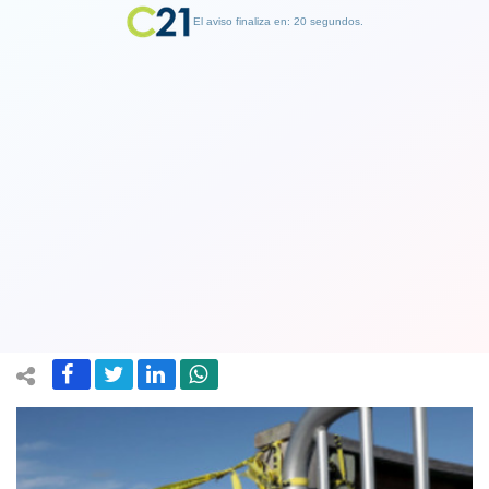
El aviso finaliza en: 19 segundos.
Finalizar Publicidad
La marea roja amenaza con más
devastación tras el paso del huracán
Michael
12 October 2018