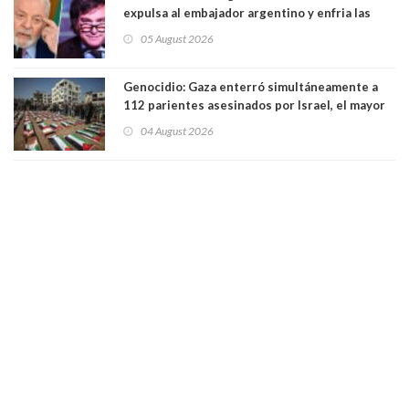
expulsa al embajador argentino y enfria las
relaciones tras los insultos del presidente
05 August 2026
trasandino
Genocidio: Gaza enterró simultáneamente a
112 parientes asesinados por Israel, el mayor
funeral de una misma familia. Entre los
04 August 2026
muertos figuran 44 niños y nueve ancianos