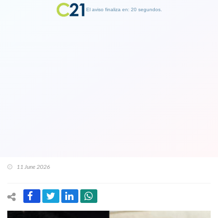
El aviso finaliza en: 19 segundos.
Finalizar Publicidad
Otro vuelco en elecciones en Perú:
Keiko obtiene una estrechisíma
ventaja sobre Sánchez con votos del
extranjero con más del 98% del
escrutinio. 650 votos de diferencia
11 June 2026