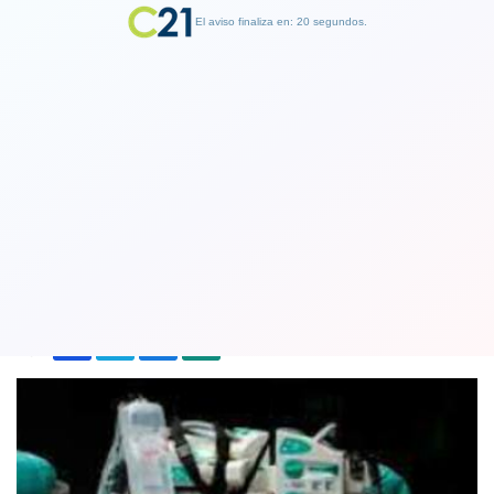
El aviso finaliza en: 19 segundos.
Finalizar Publicidad
Reino Unido se alista para tener hasta
100 mil contagios Covid por día
21 October 2021