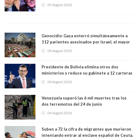
relaciones tras los insultos del presidente
05 August 2026
trasandino
Genocidio: Gaza enterró simultáneamente a
112 parientes asesinados por Israel, el mayor
funeral de una misma familia. Entre los
04 August 2026
muertos figuran 44 niños y nueve ancianos
Presidente de Bolivia elimina otros dos
ministerios y reduce su gabinete a 12 carteras
04 August 2026
Venezuela superó las 6 mil muertes tras los
dos terremotos del 24 de junio
04 August 2026
Suben a 72 la cifra de migrantes que murieron
intentando entrar al enclave español de Ceuta.