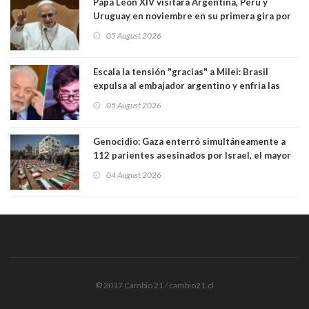
Papa León XIV visitará Argentina, Perú y
Uruguay en noviembre en su primera gira por
Sudamérica
05 August 2026
Escala la tensión "gracias" a Milei: Brasil
expulsa al embajador argentino y enfria las
relaciones tras los insultos del presidente
05 August 2026
trasandino
Genocidio: Gaza enterró simultáneamente a
112 parientes asesinados por Israel, el mayor
funeral de una misma familia. Entre los
04 August 2026
muertos figuran 44 niños y nueve ancianos
© 2017 Cambio 21 / cambio21.cl