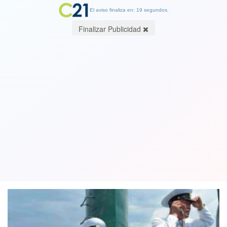
El aviso finaliza en: 18 segundos.
Finalizar Publicidad
Seúl dispuesta a conversar con Corea
del Norte tras apertura de Kim Jong-
un
02 January 2018