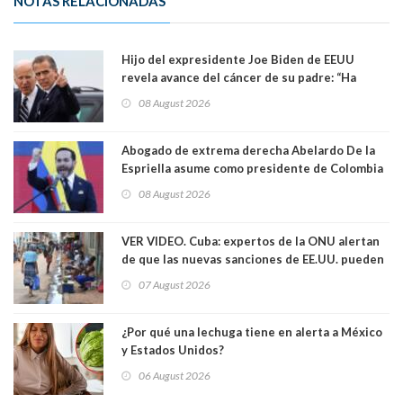
NOTAS RELACIONADAS
Hijo del expresidente Joe Biden de EEUU
revela avance del cáncer de su padre: “Ha
hecho metástasis en los huesos y más allá”
08 August 2026
Abogado de extrema derecha Abelardo De la
Espriella asume como presidente de Colombia
08 August 2026
VER VIDEO. Cuba: expertos de la ONU alertan
de que las nuevas sanciones de EE.UU. pueden
convertir la isla en una “Gaza silenciosa
07 August 2026
¿Por qué una lechuga tiene en alerta a México
y Estados Unidos?
06 August 2026