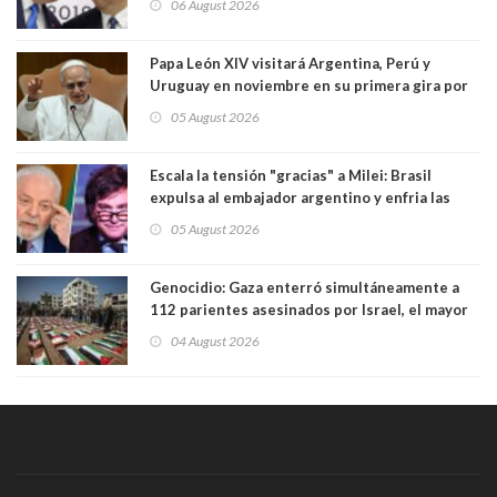
06 August 2026
Papa León XIV visitará Argentina, Perú y
Uruguay en noviembre en su primera gira por
Sudamérica
05 August 2026
Escala la tensión "gracias" a Milei: Brasil
expulsa al embajador argentino y enfria las
relaciones tras los insultos del presidente
05 August 2026
trasandino
Genocidio: Gaza enterró simultáneamente a
112 parientes asesinados por Israel, el mayor
funeral de una misma familia. Entre los
04 August 2026
muertos figuran 44 niños y nueve ancianos