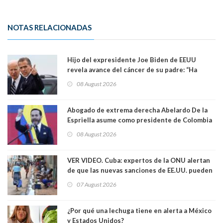
NOTAS RELACIONADAS
Hijo del expresidente Joe Biden de EEUU
revela avance del cáncer de su padre: “Ha
hecho metástasis en los huesos y más allá”
08 August 2026
Abogado de extrema derecha Abelardo De la
Espriella asume como presidente de Colombia
08 August 2026
VER VIDEO. Cuba: expertos de la ONU alertan
de que las nuevas sanciones de EE.UU. pueden
convertir la isla en una “Gaza silenciosa
07 August 2026
¿Por qué una lechuga tiene en alerta a México
y Estados Unidos?