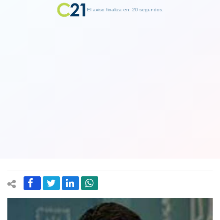
El aviso finaliza en: 19 segundos.
Finalizar Publicidad
Zelenski tras ataque ruso a hospital
infantil en Kiev: “Rusia debe rendir
cuentas por sus crímenes contra la
humanidad”
09 July 2024