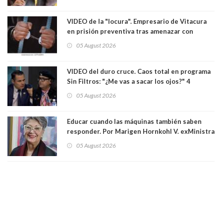
senadoras Camila Flores y Fabiola Campillai en
el Senado
VIDEO de la "locura". Empresario de Vitacura
en prisión preventiva tras amenazar con
pistola a siete niños que jugaban al "ring raja".
05 August 2026
Los persiguió en potente camioneta
VIDEO del duro cruce. Caos total en programa
Sin Filtros: "¿Me vas a sacar los ojos?" 4
panelistas abandonan set por estar invitado
05 August 2026
excarabinero que dejó ciego a Gustavo Gatica:
Lo trataron de "carnicero Crespo"
Educar cuando las máquinas también saben
responder. Por Marigen Hornkohl V. exMinistra
05 August 2026