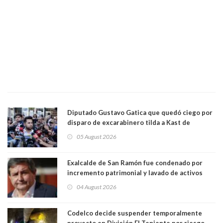
Diputado Gustavo Gatica que quedó ciego por
disparo de excarabinero tilda a Kast de
"activista de ultraderecha" tras celebrar
05 August 2026
absolución del exuniformado. Presidente DC
también criticó al mandatario
Exalcalde de San Ramón fue condenado por
incremento patrimonial y lavado de activos
04 August 2026
Codelco decide suspender temporalmente
proyecto en División El Teniente por riesgo