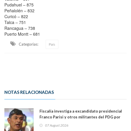
Pudahuel – 875
Peñalolén – 832
Curicó – 822
Talca – 751
Rancagua – 738
Puerto Montt – 681
Categorias:
País
NOTAS RELACIONADAS
Fiscalía investiga a excandidato presidencial
Franco Parisi y otros militantes del PDG por
presunto lavado de activos y fraude
07 August 2026