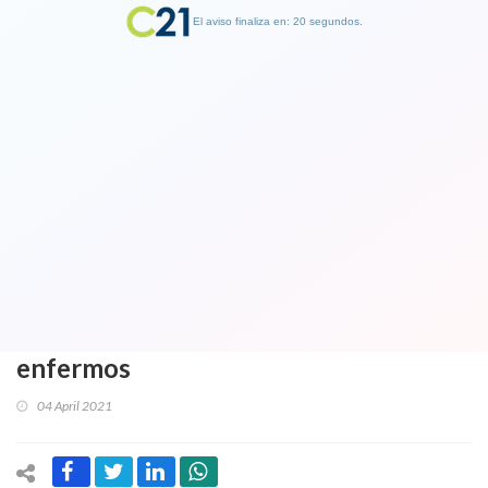
El aviso finaliza en: 19 segundos.
Finalizar Publicidad
¡A cuidarse! Un triste y terrible
record: Hay 58 mil chilenos que hoy
están en sus casas, hospitales o calles
contagiados por Coronavirus.
Conózca las 20 comunas con más
enfermos
04 April 2021