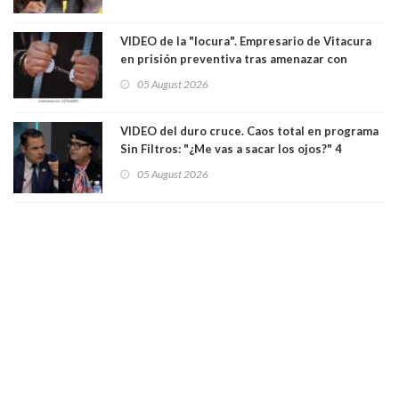
senadoras Camila Flores y Fabiola Campillai en
el Senado
VIDEO de la "locura". Empresario de Vitacura
en prisión preventiva tras amenazar con
pistola a siete niños que jugaban al "ring raja".
05 August 2026
Los persiguió en potente camioneta
VIDEO del duro cruce. Caos total en programa
Sin Filtros: "¿Me vas a sacar los ojos?" 4
panelistas abandonan set por estar invitado
05 August 2026
excarabinero que dejó ciego a Gustavo Gatica:
Lo trataron de "carnicero Crespo"