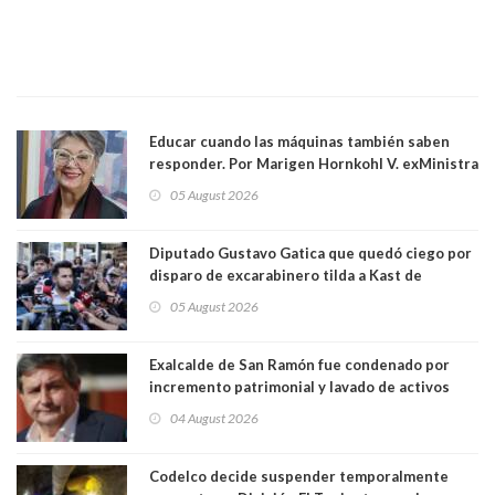
Educar cuando las máquinas también saben
responder. Por Marigen Hornkohl V. exMinistra
05 August 2026
Diputado Gustavo Gatica que quedó ciego por
disparo de excarabinero tilda a Kast de
"activista de ultraderecha" tras celebrar
05 August 2026
absolución del exuniformado. Presidente DC
también criticó al mandatario
Exalcalde de San Ramón fue condenado por
incremento patrimonial y lavado de activos
04 August 2026
Codelco decide suspender temporalmente