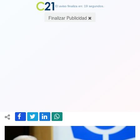
El aviso finaliza en: 19 segundos.
Finalizar Publicidad
Abbott espera recibir declaración de
empresario brasileño que vincula a
OAS con Bachelet y podrán proceder
porque "nadie está sobre la ley"
16 September 2019