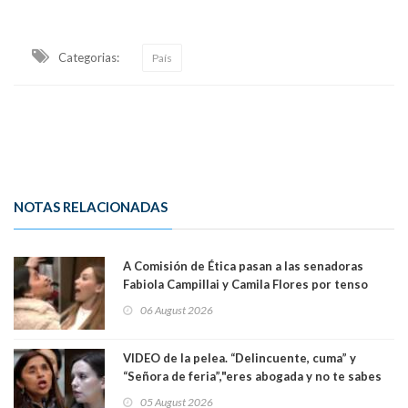
Categorias:
País
NOTAS RELACIONADAS
A Comisión de Ética pasan a las senadoras
Fabiola Campillai y Camila Flores por tenso
enfrentamiento entre ambas parlamentarias
06 August 2026
VIDEO de la pelea. “Delincuente, cuma” y
“Señora de feria”,"eres abogada y no te sabes
las leyes": el feo y duro fuego cruzado entre
05 August 2026