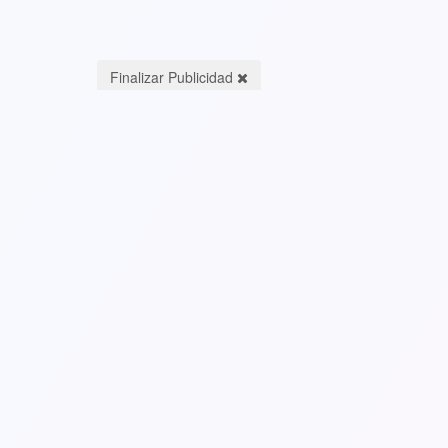
Finalizar Publicidad