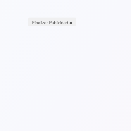
Finalizar Publicidad