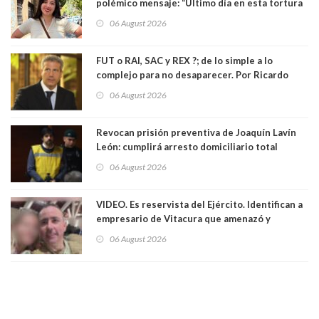
polémico mensaje: “Último día en esta tortura
llamada ser seremi de Kast”
06 August 2026
FUT o RAI, SAC y REX ?; de lo simple a lo
complejo para no desaparecer. Por Ricardo
Rincón. Abogado
06 August 2026
Revocan prisión preventiva de Joaquín Lavín
León: cumplirá arresto domiciliario total
06 August 2026
VIDEO. Es reservista del Ejército. Identifican a
empresario de Vitacura que amenazó y
secuestró por una hora a 7 niños que jugaban
06 August 2026
al "ring raja". Se trata de Andrés Arrieta y la
empresa donde era gerente lo suspendió