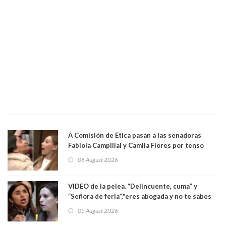
A Comisión de Ética pasan a las senadoras
Fabiola Campillai y Camila Flores por tenso
enfrentamiento entre ambas parlamentarias
06 August 2026
VIDEO de la pelea. “Delincuente, cuma” y
“Señora de feria”,"eres abogada y no te sabes
las leyes": el feo y duro fuego cruzado entre
05 August 2026
senadoras Camila Flores y Fabiola Campillai en