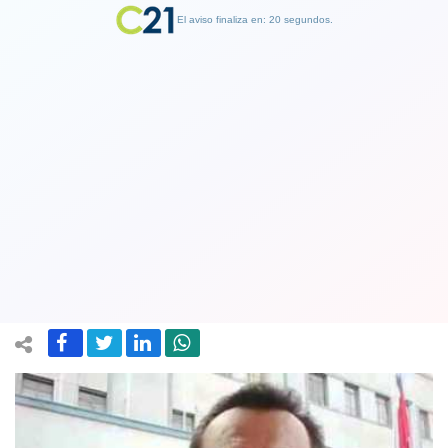
El aviso finaliza en: 19 segundos.
Finalizar Publicidad
Alcalde de Chillán Viejo es
hospitalizado por complicaciones
respiratorias derivadas del covid-19
08 June 2021