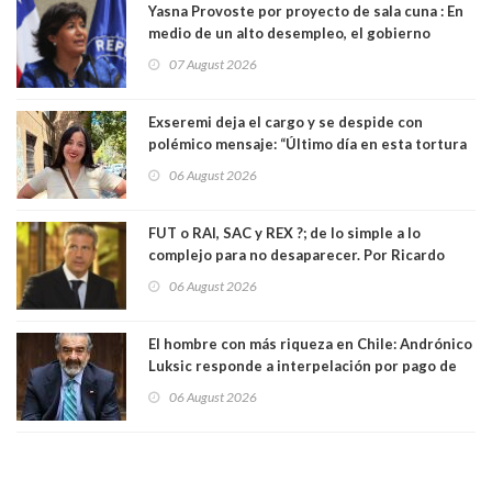
Yasna Provoste por proyecto de sala cuna : En
medio de un alto desempleo, el gobierno
insiste en debilitar el Seguro de Cesantía
07 August 2026
Exseremi deja el cargo y se despide con
polémico mensaje: “Último día en esta tortura
llamada ser seremi de Kast”
06 August 2026
FUT o RAI, SAC y REX ?; de lo simple a lo
complejo para no desaparecer. Por Ricardo
Rincón. Abogado
06 August 2026
El hombre con más riqueza en Chile: Andrónico
Luksic responde a interpelación por pago de
contribuciones: “Voy a seguir pagando hasta el
06 August 2026
día que me muera”