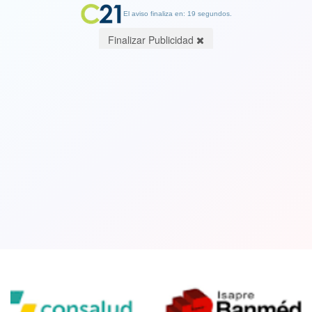
El aviso finaliza en: 19 segundos.
Finalizar Publicidad
Aprueban proyecto de ley que
prohíbe a las Isapres aumentar el
precio de sus planes en pandemia
04 June 2021