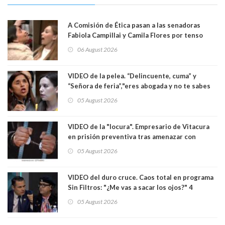
A Comisión de Ética pasan a las senadoras
Fabiola Campillai y Camila Flores por tenso
enfrentamiento entre ambas parlamentarias
06 August 2026
VIDEO de la pelea. “Delincuente, cuma” y
“Señora de feria”,"eres abogada y no te sabes
las leyes": el feo y duro fuego cruzado entre
05 August 2026
senadoras Camila Flores y Fabiola Campillai en
el Senado
VIDEO de la "locura". Empresario de Vitacura
en prisión preventiva tras amenazar con
pistola a siete niños que jugaban al "ring raja".
05 August 2026
Los persiguió en potente camioneta
VIDEO del duro cruce. Caos total en programa
Sin Filtros: "¿Me vas a sacar los ojos?" 4
panelistas abandonan set por estar invitado
05 August 2026
excarabinero que dejó ciego a Gustavo Gatica:
Lo trataron de "carnicero Crespo"