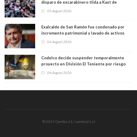
disparo de excarabinero tilda a Kast de
"activista de ultraderecha" tras celebrar
05 August 2026
absolución del exuniformado. Presidente DC
también criticó al mandatario
Exalcalde de San Ramón fue condenado por
incremento patrimonial y lavado de activos
04 August 2026
Codelco decide suspender temporalmente
proyecto en División El Teniente por riesgo
sísmico emergente:
04 August 2026
© 2017 Cambio 21 / cambio21.cl