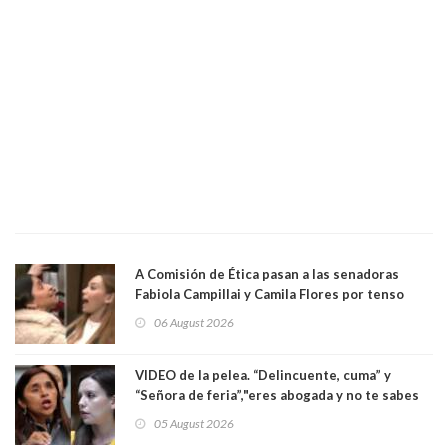
A Comisión de Ética pasan a las senadoras
Fabiola Campillai y Camila Flores por tenso
enfrentamiento entre ambas parlamentarias
06 August 2026
VIDEO de la pelea. “Delincuente, cuma” y
“Señora de feria”,"eres abogada y no te sabes
las leyes": el feo y duro fuego cruzado entre
05 August 2026
senadoras Camila Flores y Fabiola Campillai en