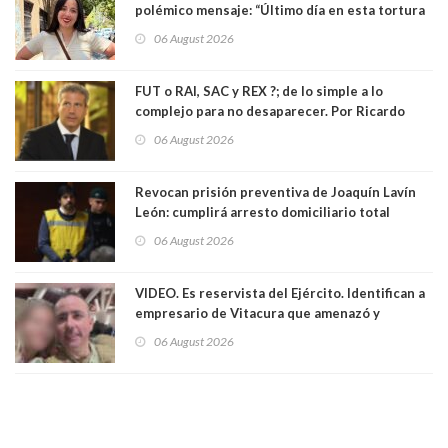
polémico mensaje: “Último día en esta tortura
llamada ser seremi de Kast”
06 August 2026
FUT o RAI, SAC y REX ?; de lo simple a lo
complejo para no desaparecer. Por Ricardo
Rincón. Abogado
06 August 2026
Revocan prisión preventiva de Joaquín Lavín
León: cumplirá arresto domiciliario total
06 August 2026
VIDEO. Es reservista del Ejército. Identifican a
empresario de Vitacura que amenazó y
secuestró por una hora a 7 niños que jugaban
06 August 2026
al "ring raja". Se trata de Andrés Arrieta y la
empresa donde era gerente lo suspendió