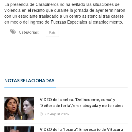
La presencia de Carabineros no ha evitado las situaciones de
violencia en el recinto que durante la jornada de ayer terminaron
con un estudiante trasladado a un centro asistencial tras caerse
en medio del ingreso de Fuerzas Especiales al establecimiento.
Categorias:
País
NOTAS RELACIONADAS
VIDEO de la pelea. “Delincuente, cuma” y
“Señora de feria”,"eres abogada y no te sabes
las leyes": el feo y duro fuego cruzado entre
05 August 2026
senadoras Camila Flores y Fabiola Campillai en
el Senado
VIDEO de la "locura". Empresario de Vitacura