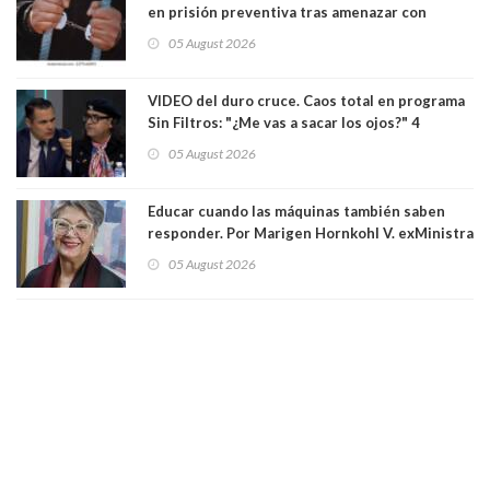
en prisión preventiva tras amenazar con
pistola a siete niños que jugaban al "ring raja".
05 August 2026
Los persiguió en potente camioneta
VIDEO del duro cruce. Caos total en programa
Sin Filtros: "¿Me vas a sacar los ojos?" 4
panelistas abandonan set por estar invitado
05 August 2026
excarabinero que dejó ciego a Gustavo Gatica:
Lo trataron de "carnicero Crespo"
Educar cuando las máquinas también saben
responder. Por Marigen Hornkohl V. exMinistra
05 August 2026