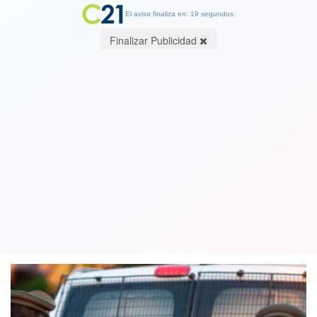
El aviso finaliza en: 19 segundos.
Finalizar Publicidad
Carabineros mantiene "sitiado" el
Instituto Nacional ocupando los
techos por tercer día consecutivo
22 August 2019