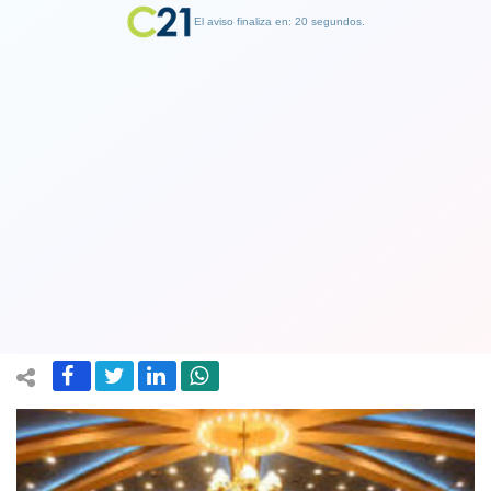
El aviso finaliza en: 19 segundos.
Finalizar Publicidad
Casinos registran caída de hasta 75%
en ventas: parte de recaudación
financia a municipios y Gores
25 November 2019