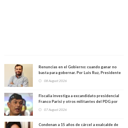
Renuncias en el Gobierno: cuando ganar no
basta para gobernar. Por Luis Ruz, Presidente
Centro Democracia y Comunidad (CDC)
08 August 2026
Fiscalía investiga a excandidato presidencial
Franco Parisi y otros militantes del PDG por
presunto lavado de activos y fraude
07 August 2026
Condenan a 15 años de cárcel a exalcalde de