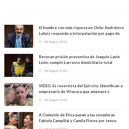
El hombre con más riqueza en Chile: Andrónico
Luksic responde a interpelación por pago de
contribuciones: “Voy a seguir pagando hasta el
06 August 2026
día que me muera”
Revocan prisión preventiva de Joaquín Lavín
León: cumplirá arresto domiciliario total
06 August 2026
VIDEO. Es reservista del Ejército. Identifican a
empresario de Vitacura que amenazó y
secuestró por una hora a 7 niños que jugaban
06 August 2026
al "ring raja". Se trata de Andrés Arrieta y la
empresa donde era gerente lo suspendió
A Comisión de Ética pasan a las senadoras
Fabiola Campillai y Camila Flores por tenso
enfrentamiento entre ambas parlamentarias
06 August 2026