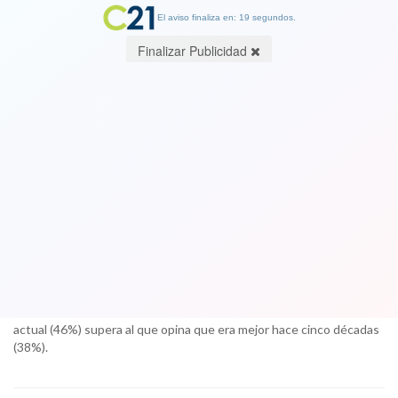
El aviso finaliza en: 19 segundos.
Finalizar Publicidad
Chile, el único país de Latinoamérica
donde sus habitantes sienten que
están mejor hoy que hace 50 años
07 December 2017
La respuesta en Latinoamérica es decidora, pues destaca una
evaluación negativa generalizada. De hecho, sólo en Chile, el
porcentaje de ciudadanos que considera mejor la calidad de vida
actual (46%) supera al que opina que era mejor hace cinco décadas
(38%).