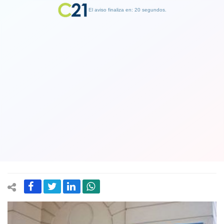
El aviso finaliza en: 19 segundos.
Finalizar Publicidad
Chiste del Bombo Fica se convierte en
cruda realidad: Sernac detecta que
tres multiendas cobran seguros no
contratados
04 September 2019