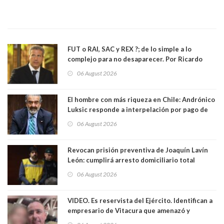
FUT o RAI, SAC y REX ?; de lo simple a lo
complejo para no desaparecer. Por Ricardo
Rincón. Abogado
06 August 2026
El hombre con más riqueza en Chile: Andrónico
Luksic responde a interpelación por pago de
contribuciones: “Voy a seguir pagando hasta el
06 August 2026
día que me muera”
Revocan prisión preventiva de Joaquín Lavín
León: cumplirá arresto domiciliario total
06 August 2026
VIDEO. Es reservista del Ejército. Identifican a
empresario de Vitacura que amenazó y
secuestró por una hora a 7 niños que jugaban