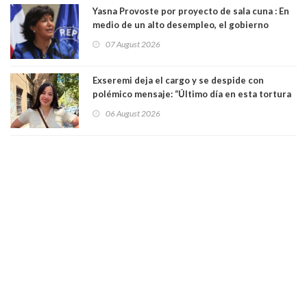
Yasna Provoste por proyecto de sala cuna : En
medio de un alto desempleo, el gobierno
insiste en debilitar el Seguro de Cesantía
07 August 2026
Exseremi deja el cargo y se despide con
polémico mensaje: “Último día en esta tortura
llamada ser seremi de Kast”
06 August 2026