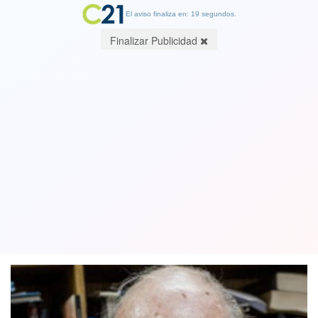
El aviso finaliza en: 19 segundos.
Finalizar Publicidad
Científico José Maza es elegido como
el Chileno del Año Senior en votación
popular por internet
06 September 2019