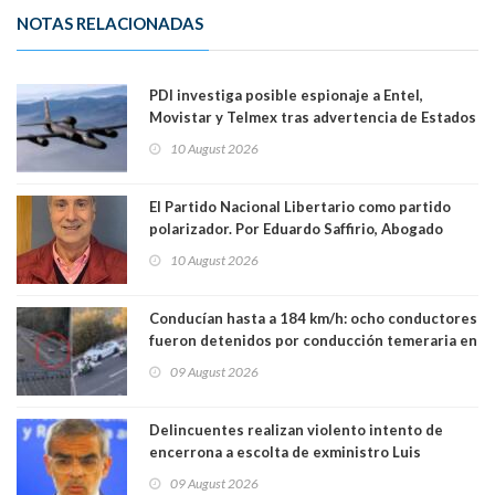
NOTAS RELACIONADAS
PDI investiga posible espionaje a Entel,
Movistar y Telmex tras advertencia de Estados
Unidos
10 August 2026
El Partido Nacional Libertario como partido
polarizador. Por Eduardo Saffirio, Abogado
10 August 2026
Conducían hasta a 184 km/h: ocho conductores
fueron detenidos por conducción temeraria en
la comuna de Vitacura
09 August 2026
Delincuentes realizan violento intento de
encerrona a escolta de exministro Luis
Cordero en Vitacura. Persecución terminó en
09 August 2026