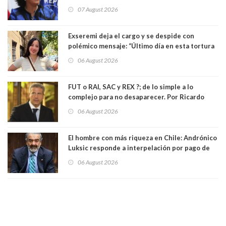
insiste en debilitar el Seguro de Cesantía
07 August 2026
Exseremi deja el cargo y se despide con
polémico mensaje: “Último día en esta tortura
llamada ser seremi de Kast”
06 August 2026
FUT o RAI, SAC y REX ?; de lo simple a lo
complejo para no desaparecer. Por Ricardo
Rincón. Abogado
06 August 2026
El hombre con más riqueza en Chile: Andrónico
Luksic responde a interpelación por pago de
contribuciones: “Voy a seguir pagando hasta el
06 August 2026
día que me muera”