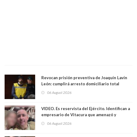
Revocan prisión preventiva de Joaquín Lavín
León: cumplirá arresto domiciliario total
06 August 2026
VIDEO. Es reservista del Ejército. Identifican a
empresario de Vitacura que amenazó y
secuestró por una hora a 7 niños que jugaban
06 August 2026
al "ring raja". Se trata de Andrés Arrieta y la
empresa donde era gerente lo suspendió