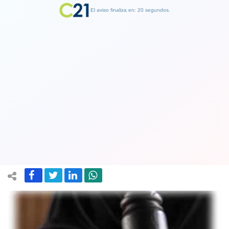
El aviso finaliza en: 19 segundos.
Finalizar Publicidad
Confirman 10 años de cárcel para ex
frentista involucrada en asesinato de
Jaime Guzmán
09 October 2019