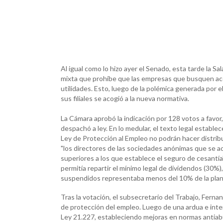
Al igual como lo hizo ayer el Senado, esta tarde la S
mixta que prohíbe que las empresas que busquen aco
utilidades. Esto, luego de la polémica generada por
sus filiales se acogió a la nueva normativa.
La Cámara aprobó la indicación por 128 votos a favor, 
despachó a ley. En lo medular, el texto legal establ
Ley de Protección al Empleo no podrán hacer distrib
"los directores de las sociedades anónimas que se ac
superiores a los que establece el seguro de cesantía"
permitía repartir el mínimo legal de dividendos (30%)
suspendidos representaba menos del 10% de la planill
Tras la votación, el subsecretario del Trabajo, Fern
de protección del empleo. Luego de una ardua e inte
Ley 21.227, estableciendo mejoras en normas antiabus