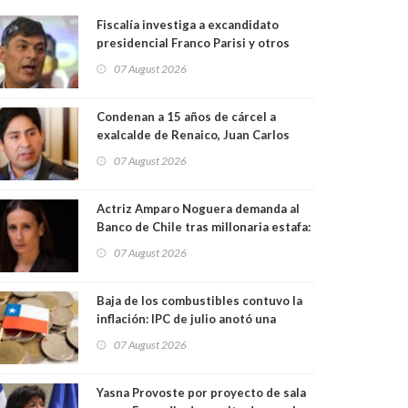
Fiscalía investiga a excandidato
presidencial Franco Parisi y otros
militantes del PDG por presunto
07 August 2026
lavado de activos y fraude
Condenan a 15 años de cárcel a
exalcalde de Renaico, Juan Carlos
Reinao, por delitos sexuales y aborto
07 August 2026
Actriz Amparo Noguera demanda al
Banco de Chile tras millonaria estafa:
exige más de $528 millones
07 August 2026
Baja de los combustibles contuvo la
inflación: IPC de julio anotó una
variación de 0,1%
07 August 2026
Yasna Provoste por proyecto de sala