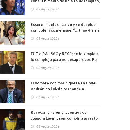
cuna : En medio de un alto desempleo,
el gobierno insiste en debilitar el
07 August 2026
Seguro de Cesantía
Exseremi deja el cargo y se despide
con polémico mensaje: “Último día en
esta tortura llamada ser seremi de
06 August 2026
Kast”
FUT o RAI, SAC y REX ?; de lo simple a
lo complejo para no desaparecer. Por
Ricardo Rincón. Abogado
06 August 2026
El hombre con más riqueza en Chile:
Andrónico Luksic responde a
interpelación por pago de
06 August 2026
contribuciones: “Voy a seguir
pagando hasta el día que me muera”
Revocan prisión preventiva de
Joaquín Lavín León: cumplirá arresto
domiciliario total
06 August 2026