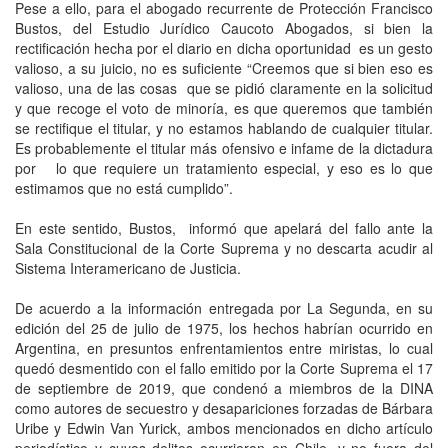
Pese a ello, para el abogado recurrente de Protección Francisco
Bustos, del Estudio Jurídico Caucoto Abogados, si bien la
rectificación hecha por el diario en dicha oportunidad es un gesto
valioso, a su juicio, no es suficiente “Creemos que si bien eso es
valioso, una de las cosas que se pidió claramente en la solicitud
y que recoge el voto de minoría, es que queremos que también
se rectifique el titular, y no estamos hablando de cualquier titular.
Es probablemente el titular más ofensivo e infame de la dictadura
por lo que requiere un tratamiento especial, y eso es lo que
estimamos que no está cumplido”.
En este sentido, Bustos, informó que apelará del fallo ante la
Sala Constitucional de la Corte Suprema y no descarta acudir al
Sistema Interamericano de Justicia.
De acuerdo a la información entregada por La Segunda, en su
edición del 25 de julio de 1975, los hechos habrían ocurrido en
Argentina, en presuntos enfrentamientos entre miristas, lo cual
quedó desmentido con el fallo emitido por la Corte Suprema el 17
de septiembre de 2019, que condenó a miembros de la DINA
como autores de secuestro y desapariciones forzadas de Bárbara
Uribe y Edwin Van Yurick, ambos mencionados en dicho artículo
periodístico y cuyos delitos ocurrieron en Chile, y no fuera del