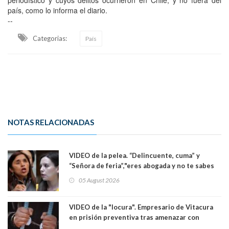
país, como lo informa el diario.
--
Categorias:
País
NOTAS RELACIONADAS
VIDEO de la pelea. “Delincuente, cuma” y
“Señora de feria”,"eres abogada y no te sabes
las leyes": el feo y duro fuego cruzado entre
05 August 2026
senadoras Camila Flores y Fabiola Campillai en
el Senado
VIDEO de la "locura". Empresario de Vitacura
en prisión preventiva tras amenazar con
pistola a siete niños que jugaban al "ring raja".