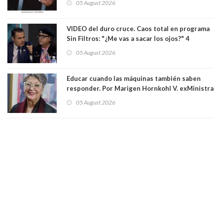
05 August 2026
Los persiguió en potente camioneta
VIDEO del duro cruce. Caos total en programa
Sin Filtros: "¿Me vas a sacar los ojos?" 4
panelistas abandonan set por estar invitado
05 August 2026
excarabinero que dejó ciego a Gustavo Gatica:
Lo trataron de "carnicero Crespo"
Educar cuando las máquinas también saben
responder. Por Marigen Hornkohl V. exMinistra
05 August 2026