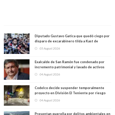
Diputado Gustavo Gatica que quedó ciego por
disparo de excarabinero tilda a Kast de
"activista de ultraderecha" tras celebrar
05 August 2026
absolución del exuniformado. Presidente DC
también criticó al mandatario
Exalcalde de San Ramón fue condenado por
incremento patrimonial y lavado de activos
04 August 2026
Codelco decide suspender temporalmente
proyecto en División El Teniente por riesgo
sísmico emergente:
04 August 2026
Presentan querella por delitos ambientales en