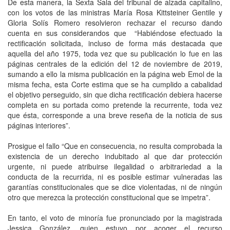
De esta manera, la Sexta Sala del tribunal de alzada capitalino,
con los votos de las ministras María Rosa Kittsteiner Gentile y
Gloria Solís Romero resolvieron rechazar el recurso dando
cuenta en sus considerandos que “Habiéndose efectuado la
rectificación solicitada, incluso de forma más destacada que
aquella del año 1975, toda vez que su publicación lo fue en las
páginas centrales de la edición del 12 de noviembre de 2019,
sumando a ello la misma publicación en la página web Emol de la
misma fecha, esta Corte estima que se ha cumplido a cabalidad
el objetivo perseguido, sin que dicha rectificación debiera hacerse
completa en su portada como pretende la recurrente, toda vez
que ésta, corresponde a una breve reseña de la noticia de sus
páginas interiores”.
Prosigue el fallo “Que en consecuencia, no resulta comprobada la
existencia de un derecho indubitado al que dar protección
urgente, ni puede atribuirse ilegalidad o arbitrariedad a la
conducta de la recurrida, ni es posible estimar vulneradas las
garantías constitucionales que se dice violentadas, ni de ningún
otro que merezca la protección constitucional que se impetra”.
En tanto, el voto de minoría fue pronunciado por la magistrada
Jessica González, quien estuvo por acoger el recurso