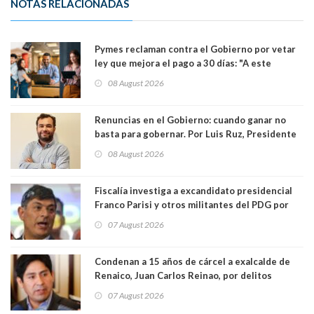
NOTAS RELACIONADAS
Pymes reclaman contra el Gobierno por vetar
ley que mejora el pago a 30 días: "A este
gobierno no le interesan las pequeñas y
08 August 2026
medianas empresas"
Renuncias en el Gobierno: cuando ganar no
basta para gobernar. Por Luis Ruz, Presidente
Centro Democracia y Comunidad (CDC)
08 August 2026
Fiscalía investiga a excandidato presidencial
Franco Parisi y otros militantes del PDG por
presunto lavado de activos y fraude
07 August 2026
Condenan a 15 años de cárcel a exalcalde de
Renaico, Juan Carlos Reinao, por delitos
sexuales y aborto
07 August 2026