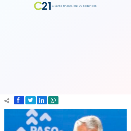
El aviso finaliza en: 19 segundos.
Finalizar Publicidad
Covid-19: Ministerio de Salud reportó
6.219 contagios nuevos y 97 decesos
en la última jornada
08 May 2021