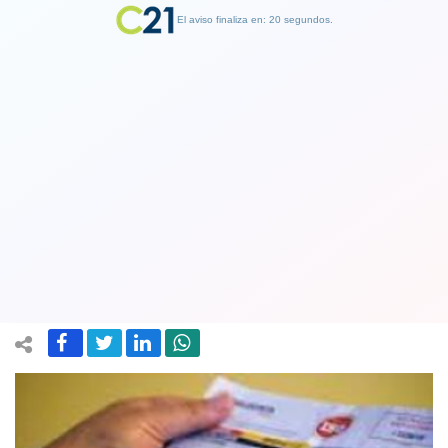
El aviso finaliza en: 19 segundos.
Finalizar Publicidad
Cuentas de luz de hogares con mayor
consumo sufrirán alza entre 10% y
16%
13 April 2023