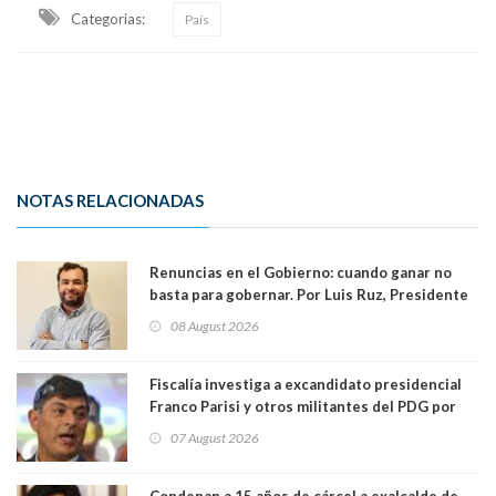
Categorias:
País
NOTAS RELACIONADAS
Renuncias en el Gobierno: cuando ganar no
basta para gobernar. Por Luis Ruz, Presidente
Centro Democracia y Comunidad (CDC)
08 August 2026
Fiscalía investiga a excandidato presidencial
Franco Parisi y otros militantes del PDG por
presunto lavado de activos y fraude
07 August 2026
Condenan a 15 años de cárcel a exalcalde de