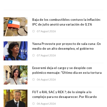
Baja de los combustibles contuvo la inflación:
IPC de julio anotó una variación de 0,1%
07 August 2026
Yasna Provoste por proyecto de sala cuna : En
medio de un alto desempleo, el gobierno
insiste en debilitar el Seguro de Cesantía
07 August 2026
Exseremi deja el cargo y se despide con
polémico mensaje: “Último día en esta tortura
llamada ser seremi de Kast”
06 August 2026
FUT o RAI, SAC y REX ?; de lo simple a lo
complejo para no desaparecer. Por Ricardo
Rincón. Abogado
06 August 2026