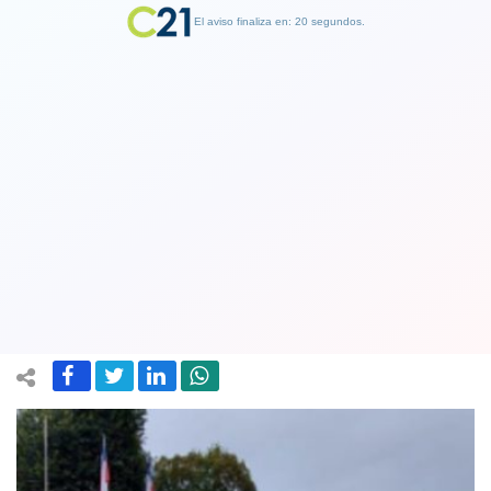
El aviso finaliza en: 19 segundos.
Finalizar Publicidad
Curacaví, Concepción, Coquimbo y
otras 25 comunas del país avanzan a
Fase 2a partir del próximo lunes
06 May 2021