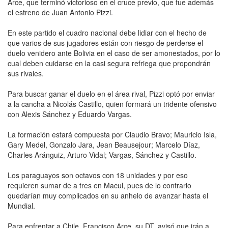
Arce, que terminó victorioso en el cruce previo, que fue además
el estreno de Juan Antonio Pizzi.
En este partido el cuadro nacional debe lidiar con el hecho de
que varios de sus jugadores están con riesgo de perderse el
duelo venidero ante Bolivia en el caso de ser amonestados, por lo
cual deben cuidarse en la casi segura refriega que propondrán
sus rivales.
Para buscar ganar el duelo en el área rival, Pizzi optó por enviar
a la cancha a Nicolás Castillo, quien formará un tridente ofensivo
con Alexis Sánchez y Eduardo Vargas.
La formación estará compuesta por Claudio Bravo; Mauricio Isla,
Gary Medel, Gonzalo Jara, Jean Beausejour; Marcelo Díaz,
Charles Aránguiz, Arturo Vidal; Vargas, Sánchez y Castillo.
Los paraguayos son octavos con 18 unidades y por eso
requieren sumar de a tres en Macul, pues de lo contrario
quedarían muy complicados en su anhelo de avanzar hasta el
Mundial.
Para enfrentar a Chile, Francisco Arce, su DT, avisó que irán a