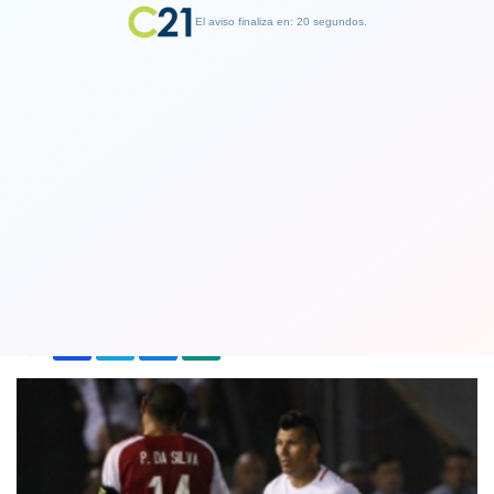
El aviso finaliza en: 19 segundos.
Finalizar Publicidad
Rumbo a Rusia 2018: Chile sale con
todo para enfrentar a Paraguay
31 August 2017