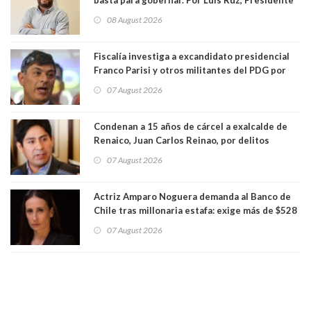
Centro Democracia y Comunidad (CDC)
08 August 2026
Fiscalía investiga a excandidato presidencial
Franco Parisi y otros militantes del PDG por
presunto lavado de activos y fraude
07 August 2026
Condenan a 15 años de cárcel a exalcalde de
Renaico, Juan Carlos Reinao, por delitos
sexuales y aborto
07 August 2026
Actriz Amparo Noguera demanda al Banco de
Chile tras millonaria estafa: exige más de $528
millones
07 August 2026