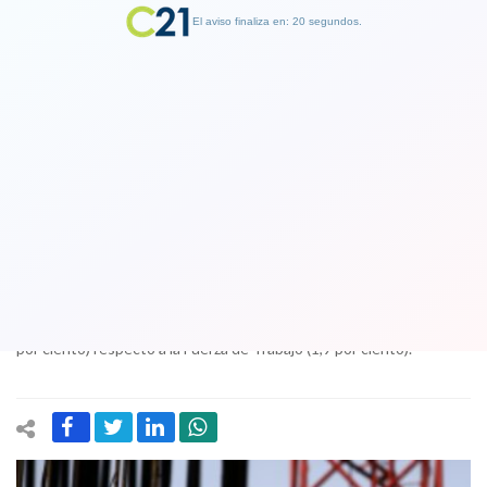
El aviso finaliza en: 19 segundos.
Finalizar Publicidad
Desempleo bajó a 6,9 por ciento en
trimestre mayo-julio
31 August 2017
Esta disminución, que no ocurría desde el trimestre diciembre-
febrero 2016, se debió al mayor incremento de los Ocupados (2,2
por ciento) respecto a la Fuerza de Trabajo (1,9 por ciento).