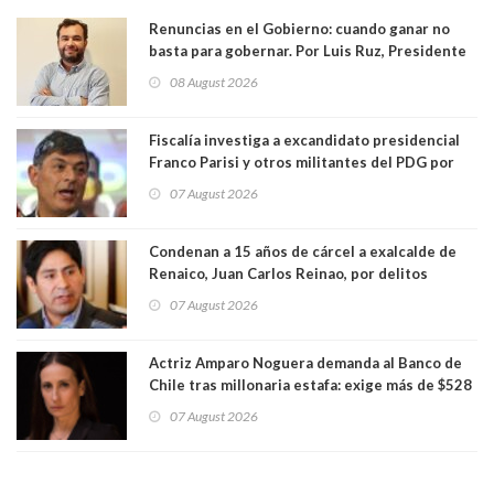
Renuncias en el Gobierno: cuando ganar no
basta para gobernar. Por Luis Ruz, Presidente
Centro Democracia y Comunidad (CDC)
08 August 2026
Fiscalía investiga a excandidato presidencial
Franco Parisi y otros militantes del PDG por
presunto lavado de activos y fraude
07 August 2026
Condenan a 15 años de cárcel a exalcalde de
Renaico, Juan Carlos Reinao, por delitos
sexuales y aborto
07 August 2026
Actriz Amparo Noguera demanda al Banco de
Chile tras millonaria estafa: exige más de $528
millones
07 August 2026