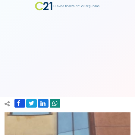
El aviso finaliza en: 19 segundos.
Finalizar Publicidad
Deudores habitacionales protestan
subiéndose a andamios en edificio de
Codelco
08 October 2019