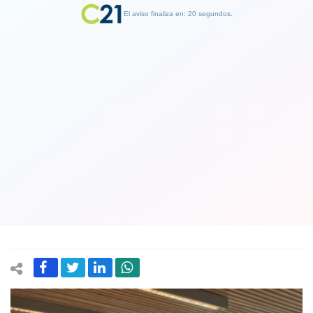
El aviso finaliza en: 19 segundos.
Finalizar Publicidad
Diputados aprueban ley que fortalece
el Sernac: queda lista para su
promulgación
24 October 2017
xx