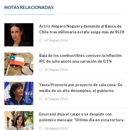
NOTAS RELACIONADAS
Actriz Amparo Noguera demanda al Banco de
Chile tras millonaria estafa: exige más de $528
millones
07 August 2026
Baja de los combustibles contuvo la inflación:
IPC de julio anotó una variación de 0,1%
07 August 2026
Yasna Provoste por proyecto de sala cuna : En
medio de un alto desempleo, el gobierno
insiste en debilitar el Seguro de Cesantía
07 August 2026
Exseremi deja el cargo y se despide con
polémico mensaje: “Último día en esta tortura
llamada ser seremi de Kast”
06 August 2026