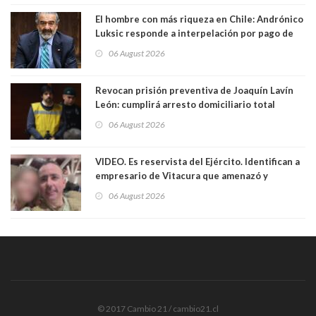
El hombre con más riqueza en Chile: Andrónico
Luksic responde a interpelación por pago de
contribuciones: “Voy a seguir pagando hasta el
06 August 2026
día que me muera”
Revocan prisión preventiva de Joaquín Lavín
León: cumplirá arresto domiciliario total
06 August 2026
VIDEO. Es reservista del Ejército. Identifican a
empresario de Vitacura que amenazó y
secuestró por una hora a 7 niños que jugaban
06 August 2026
al "ring raja". Se trata de Andrés Arrieta y la
empresa donde era gerente lo suspendió
© 2017 Cambio 21 / cambio21.cl