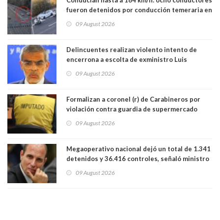
fueron detenidos por conducción temeraria en
la comuna de Vitacura
09 August 2026
Delincuentes realizan violento intento de
encerrona a escolta de exministro Luis
Cordero en Vitacura. Persecución terminó en
09 August 2026
Lo Espejo
Formalizan a coronel (r) de Carabineros por
violación contra guardia de supermercado
09 August 2026
Megaoperativo nacional dejó un total de 1.341
detenidos y 36.416 controles, señaló ministro
de Seguridad
09 August 2026