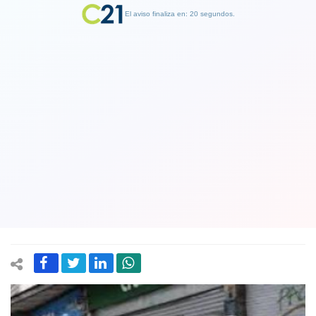
El aviso finaliza en: 19 segundos.
Finalizar Publicidad
Ejemplar: Fiscalía formaliza a primer
oficial de Carabineros por causar
grave daño en los ojos en
manifestaciones
23 January 2020