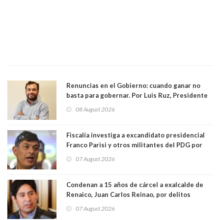
Renuncias en el Gobierno: cuando ganar no
basta para gobernar. Por Luis Ruz, Presidente
Centro Democracia y Comunidad (CDC)
08 August 2026
Fiscalía investiga a excandidato presidencial
Franco Parisi y otros militantes del PDG por
presunto lavado de activos y fraude
07 August 2026
Condenan a 15 años de cárcel a exalcalde de
Renaico, Juan Carlos Reinao, por delitos
sexuales y aborto
07 August 2026