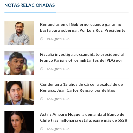
NOTAS RELACIONADAS
Renuncias en el Gobierno: cuando ganar no
basta para gobernar. Por Luis Ruz, Presidente
Centro Democracia y Comunidad (CDC)
08 August 2026
Fiscalía investiga a excandidato presidencial
Franco Parisi y otros militantes del PDG por
presunto lavado de activos y fraude
07 August 2026
Condenan a 15 años de cárcel a exalcalde de
Renaico, Juan Carlos Reinao, por delitos
sexuales y aborto
07 August 2026
Actriz Amparo Noguera demanda al Banco de
Chile tras millonaria estafa: exige más de $528
millones
07 August 2026