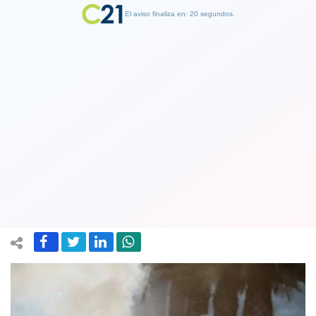
El aviso finaliza en: 19 segundos.
Finalizar Publicidad
Estado de emergencia: Intendenta
Rubilar asegura que se evalúa
suspensión de clases en los colegios
19 October 2019