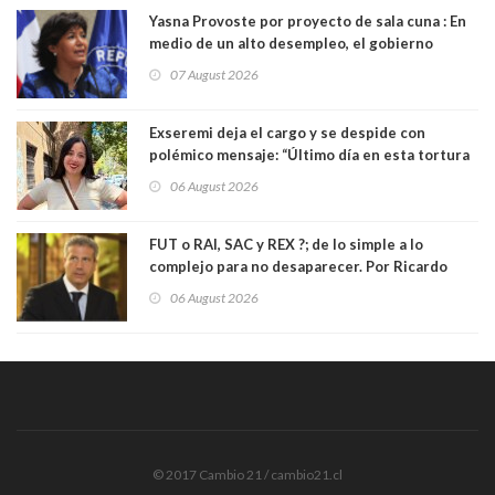
Yasna Provoste por proyecto de sala cuna : En
medio de un alto desempleo, el gobierno
insiste en debilitar el Seguro de Cesantía
07 August 2026
Exseremi deja el cargo y se despide con
polémico mensaje: “Último día en esta tortura
llamada ser seremi de Kast”
06 August 2026
FUT o RAI, SAC y REX ?; de lo simple a lo
complejo para no desaparecer. Por Ricardo
Rincón. Abogado
06 August 2026
© 2017 Cambio 21 / cambio21.cl